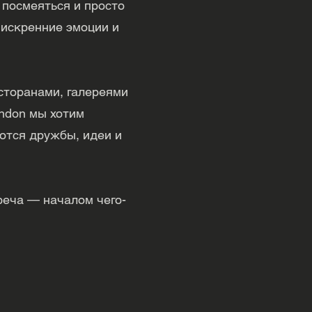
 посмеяться и просто
 искренние эмоции и
сторанами, галереями
ondon мы хотим
аются дружбы, идеи и
реча — началом чего-