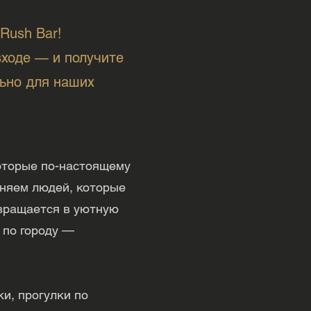
Rush Bar!
входе — и получите
льно для наших
которые по-настоящему
иняем людей, которые
евращается в уютную
 по городу —
и, прогулки по