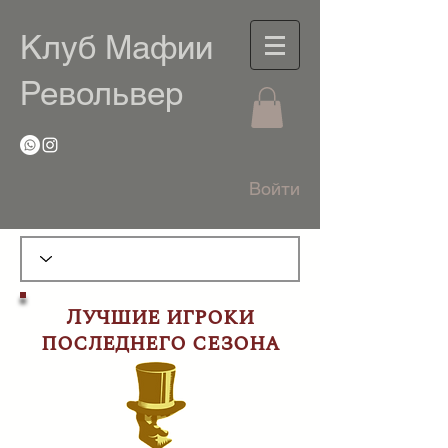
Клуб Мафии
Револьвер
Войти
Лучшие игроки
последнего сезона